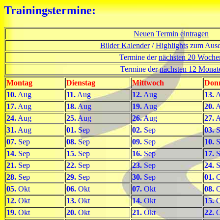
Trainingstermine:
Neuen Termin eintragen
Bilder Kalender
/
Highlights
zum Ausd
Termine der
nächsten 20 Woche
Termine der
nächsten 12 Monat
Montag
Dienstag
Mittwoch
Donn
10.
Aug
11.
Aug
12.
Aug
13.
A
17.
Aug
18.
Aug
19.
Aug
20.
A
24.
Aug
25.
Aug
26.
Aug
27.
A
31.
Aug
01.
Sep
02.
Sep
03.
S
07.
Sep
08.
Sep
09.
Sep
10.
S
14.
Sep
15.
Sep
16.
Sep
17.
S
21.
Sep
22.
Sep
23.
Sep
24.
S
28.
Sep
29.
Sep
30.
Sep
01.
O
05.
Okt
06.
Okt
07.
Okt
08.
O
12.
Okt
13.
Okt
14.
Okt
15.
O
19.
Okt
20.
Okt
21.
Okt
22.
O