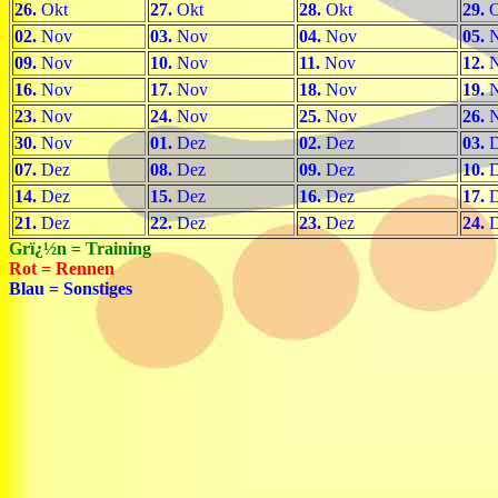
26.
Okt
27.
Okt
28.
Okt
29.
O
02.
Nov
03.
Nov
04.
Nov
05.
N
09.
Nov
10.
Nov
11.
Nov
12.
N
16.
Nov
17.
Nov
18.
Nov
19.
N
23.
Nov
24.
Nov
25.
Nov
26.
N
30.
Nov
01.
Dez
02.
Dez
03.
D
07.
Dez
08.
Dez
09.
Dez
10.
D
14.
Dez
15.
Dez
16.
Dez
17.
D
21.
Dez
22.
Dez
23.
Dez
24.
D
Grï¿½n = Training
Rot = Rennen
Blau = Sonstiges