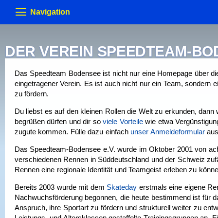
Navigation
Neuigkeiten
DER VEREIN SPEEDTEAM-BOD
Termine & Veranstaltungen
Allgemeine Berichte
Gästebuch
Forum
Foru
Training
Bodenseeumrundung
Skateday
Löwen-
Das Speedteam Bodensee ist nicht nur eine Homepage über die s
Rennen & Wettkämpfe
Corona Schutzkonzept
Trainer
Gruppen (intern)
eingetragener Verein. Es ist auch nicht nur ein Team, sondern e
Verein
2015
2014
2013 usw.
Rennberichte
Rangliste
zu fördern.
Equipment
Anmeldung
Förderungen
Vereins-Gutschein
Impressum
Du liebst es auf den kleinen Rollen die Welt zu erkunden, dann
Biete & Suche
Material-Info
Rollen
Weiteres
begrüßen dürfen und dir so
viele Vorteile
wie etwa Vergünstigun
Kontakt
> Anmelden
zugute kommen. Fülle dazu einfach
unser Anmeldeformular
aus
Skate-Abzeichen
Alte Webseite
Das Speedteam-Bodensee e.V. wurde im Oktober 2001 von acht b
verschiedenen Rennen in Süddeutschland und der Schweiz zufäll
Rennen eine regionale Identität und Teamgeist erleben zu könne
Bereits 2003 wurde mit dem
Skateday
erstmals eine eigene Renn
Nachwuchsförderung begonnen, die heute bestimmend ist für d
Anspruch, ihre Sportart zu fördern und strukturell weiter zu en
Leistungs- und Altersklassen gestaffelte Trainingsgruppen an. F