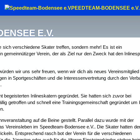
S
PEEDTEAM-BODENSEE
e.V.
ENSEE E.V.
m (intern)
Cup
ich verschiedene Skater treffen, sondern mehr! Es ist ein
Beteiligung (intern)
Sonderranglisten (intern)
in gemeinnütizger Verein, der als Ziel nur den Zweck hat den Inlinesp
Mitglieder
Jugendschutz
Satzung
 würden wir uns sehr freuen, wenn wir dich als neues Vereinsmitglied
gen in Sportgeschäften und die Interessenvertretung durch den Verb
.
egeisterten Inlineskatern gegründet. Sie hatten sich zuvor bei
ig getroffen und schnell eine Trainingsgemeinschaft gegründet um 
n.
veranstaltung auf die Beine gestellt. Parallel dazu wurde mit der
as Vereinsleben im Speedteam-Bodensee e.V.. Die Skater hatten de
twickeln. Entsprechend rasch bot der Verein für die verschiedenen
ür die Jüngsten oder auch für die älteren Einsteigerkinder stehen be