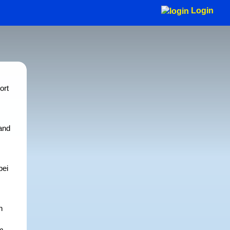
Login
ort
and
bei
n
im