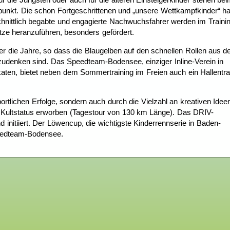
elpunkt. Die schon Fortgeschrittenen und „unsere Wettkampfkinder“ h
chnittlich begabte und engagierte Nachwuchsfahrer werden im Traini
itze heranzuführen, besonders gefördert.
die Jahre, so dass die Blaugelben auf den schnellen Rollen aus 
zudenken sind. Das Speedteam-Bodensee, einziger Inline-Verein in
ten, bietet neben dem Sommertraining im Freien auch ein Hallentra
portlichen Erfolge, sondern auch durch die Vielzahl an kreativen Idee
 Kultstatus erworben (Tagestour von 130 km Länge). Das DRIV-
tiiert. Der Löwencup, die wichtigste Kinderrennserie in Baden-
peedteam-Bodensee.