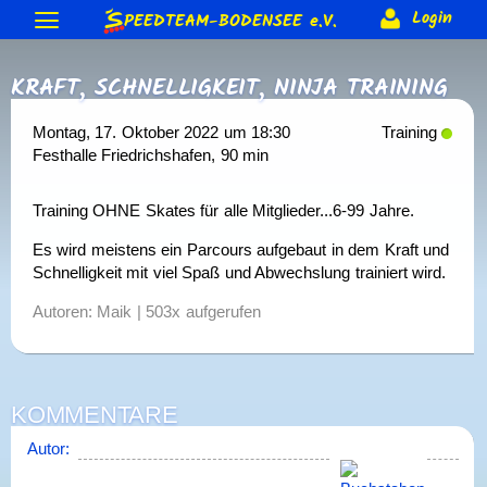
S
Login
PEEDTEAM-BODENSEE
e.V.
Neuigkeiten
KRAFT, SCHNELLIGKEIT, NINJA TRAINING
Termine & Veranstaltungen
Allgemeine Berichte
Gästebuch
Forum
Training
Montag, 17. Oktober 2022 um 18:30
Training
Bodenseeumrundung
Skateday
Löwen-Cup
Rennen & Wettkämpfe
Festhalle Friedrichshafen
, 90 min
Forum (intern)
Corona Schutzkonzept
Trainer
Verein
2015
2014
2013 usw.
Rennberichte
Rangliste
Equipment
Gruppen (intern)
Beteiligung (intern)
Training OHNE Skates für alle Mitglieder...6-99 Jahre.
Anmeldung
Förderungen
Vereins-Gutschein
Impressum
Biete & Suche
Material-Info
Rollen
Weiteres
Es wird meistens ein Parcours aufgebaut in dem Kraft und
Sonderranglisten (intern)
Mitglieder
Jugendschutz
Satzung
Kontakt
> Anmelden
Schnelligkeit mit viel Spaß und Abwechslung trainiert wird.
Skate-Abzeichen
Alte Webseite
Autoren: Maik | 503x aufgerufen
KOMMENTARE
Autor: