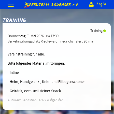
S
Login
PEEDTEAM-BODENSEE
e.V.
Neuigkeiten
TRAINING
Termine & Veranstaltungen
Allgemeine Berichte
Gästebuch
Forum
Training
Training
Bodenseeumrundung
Skateday
Löwen-Cup
Rennen & Wettkämpfe
Donnerstag, 7. Mai 2026 um 17:30
Forum (intern)
Corona Schutzkonzept
Trainer
Gruppen (intern)
Verein
Verkehrsübungsplatz Riedlewald Friedrichshafen
, 90 min
2015
2014
2013 usw.
Rennberichte
Rangliste
Equipment
Beteiligung (intern)
Sonderranglisten (intern)
Anmeldung
Förderungen
Vereins-Gutschein
Impressum
Vereinstraining für alle.
Biete & Suche
Material-Info
Rollen
Weiteres
Mitglieder
Jugendschutz
Satzung
Kontakt
> Anmelden
Bitte folgendes Material mitbringen:
Skate-Abzeichen
Alte Webseite
- Inliner
- Helm, Handgelenk-, Knie- und Ellbogenschoner
- Getränk, eventuell kleiner Snack
Autoren: Sebastian | 697x aufgerufen