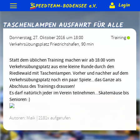
S
Login
PEEDTEAM-BODENSEE
e.V.
Neuigkeiten
TASCHENLAMPEN AUSFAHRT FÜR ALLE
Termine & Veranstaltungen
Allgemeine Berichte
Gästebuch
Forum
Training
Donnerstag, 27. Oktober 2016 um 18:00
Training
Bodenseeumrundung
Skateday
Löwen-Cup
Rennen & Wettkämpfe
Verkehrsübungsplatz Friedrichshafen
, 90 min
Forum (intern)
Corona Schutzkonzept
Trainer
Gruppen (intern)
Verein
2015
2014
2013 usw.
Rennberichte
Rangliste
Equipment
Beteiligung (intern)
Sonderranglisten (intern)
Statt dem üblichen Training machen wir ab 18:00 vom
Anmeldung
Förderungen
Vereins-Gutschein
Impressum
Verkehrsübungsplatz aus eine kleine Runde durch den
Biete & Suche
Material-Info
Rollen
Weiteres
Mitglieder
Jugendschutz
Satzung
Riedlewald mit Taschenlampen. Vorher und nachher auf dem
Kontakt
> Anmelden
Verkehrsübungsplatz noch ein paar Spiele...das Ganze als
Skate-Abzeichen
Alte Webseite
Abschluss des Trainings draussen!
Es darf natürlich jeder im Verein teilnehmen...Skatemäuse bis
Senioren :)
Autoren: Maik | 2181x aufgerufen