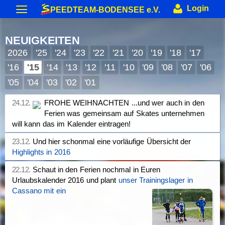
S
Login
PEEDTEAM-BODENSEE
e.V.
Neuigkeiten
NEUIGKEITEN
Termine & Veranstaltungen
2026
'25
'24
'23
'22
'21
'20
'19
'18
'17
Allgemeine Berichte
Gästebuch
Forum
Training
'16
'15
'14
'13
'12
'11
'10
'09
'08
'07
'06
Bodenseeumrundung
Skateday
Rennen & Wettkämpfe
Forum (intern)
Corona Schutzkonzept
Trainer
Verein
'05
'04
'03
'02
'01
2015
2014
2013 usw.
Rennberichte
Rangliste
Equipment
Gruppen (intern)
Beteiligung (intern)
Anmeldung
Förderungen
Vereins-Gutschein
Impressum
24.12.
FROHE WEIHNACHTEN
...und wer auch in den
Löwen-Cup
Biete & Suche
Material-Info
Rollen
Weiteres
Ferien was gemeinsam auf Skates unternehmen
Sonderranglisten (intern)
Mitglieder
Jugendschutz
Satzung
Kontakt
> Anmelden
will kann das im Kalender eintragen!
Skate-Abzeichen
Alte Webseite
23.12.
Und hier schonmal eine vorläufige Übersicht der
Highlights in 2016
22.12.
Schaut in den Ferien nochmal in Euren
Urlaubskalender 2016 und plant
unser Trainingslager in
Cassano mit ein