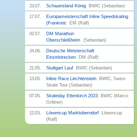
23.07.
Schauinsland König
BWIC (Sebastian)
17.07.
Europameisterschaft Inline Speedskating
(Frankreic
EM (Ralf)
02.07.
DM Marathon
Oberschleißheim
(Sebastian)
24.06.
Deutsche Meisterschaft
Einzelstrecken
DM (Ralf)
21.05.
Stuttgart Lauf
BWIC (Sebastian)
13.05.
Inline Race Liechtenstein
BWIC, Swiss
Skate Tour (Sebastian)
07.05.
Skateday Ettenkirch 2023
BWIC (Marco
Grittner)
12.03.
Löwencup Marktoberndorf
Löwencup
(Ralf)