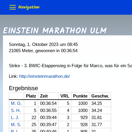
Navigation
Neuigkeiten
EINSTEIN MARATHON ULM
Termine & Veranstaltungen
Allgemeine Berichte
Gästebuch
Forum
Foru
Training
Bodenseeumrundung
Skateday
Löwen-
Sonntag, 1. Oktober 2023 um 08:45
Rennen & Wettkämpfe
Corona Schutzkonzept
Trainer
Gruppen (intern)
21065 Meter, gewonnen in 00:36:54
Verein
2015
2014
2013 usw.
Rennberichte
Rangliste
Equipment
Anmeldung
Förderungen
Vereins-Gutschein
Impressum
Strike - 3. BWIC-Etappensieg in Folge für Marco, was für ein S
Biete & Suche
Material-Info
Rollen
Weiteres
Kontakt
> Anmelden
Link:
http://einsteinmarathon.de/
Skate-Abzeichen
Alte Webseite
Ergebnisse
Platz
Zeit
VRL
Punkte
Geschw.
M. G.
1
00:36:54
5
1000
34.25
S. H.
5
00:36:55
4
1000
34.24
L. J.
22
00:39:44
3
929
31.81
M. S.
25
00:39:47
2
928
31.77
B. L.
35
00:40:46
1
905
31