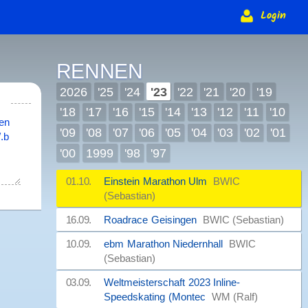
Login
RENNEN
2026
'25
'24
'23
'22
'21
'20
'19
'18
'17
'16
'15
'14
'13
'12
'11
'10
'09
'08
'07
'06
'05
'04
'03
'02
'01
'00
1999
'98
'97
01.10.
Einstein Marathon Ulm
BWIC
(Sebastian)
16.09.
Roadrace Geisingen
BWIC (Sebastian)
10.09.
ebm Marathon Niedernhall
BWIC
(Sebastian)
03.09.
Weltmeisterschaft 2023 Inline-
Speedskating (Montec
WM (Ralf)