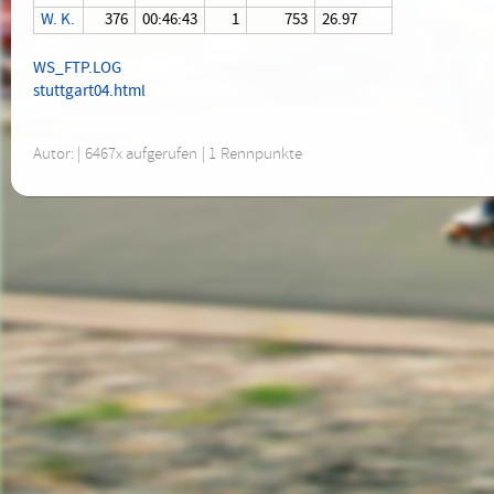
W. K.
376
00:46:43
1
753
26.97
WS_FTP.LOG
stuttgart04.html
Autor: | 6467x aufgerufen | 1 Rennpunkte