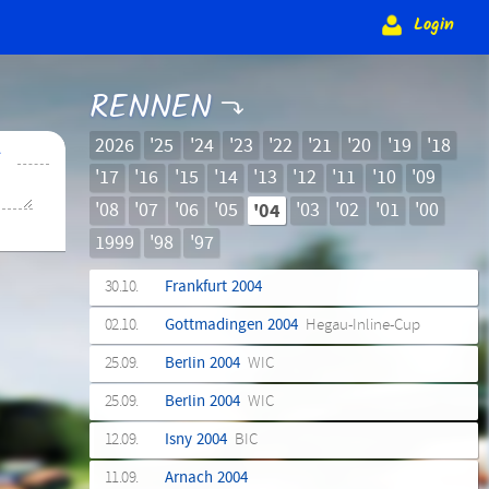
Login
RENNEN
2026
'25
'24
'23
'22
'21
'20
'19
'18
➜
'17
'16
'15
'14
'13
'12
'11
'10
'09
'08
'07
'06
'05
'04
'03
'02
'01
'00
1999
'98
'97
30.10.
Frankfurt 2004
02.10.
Gottmadingen 2004
Hegau-Inline-Cup
25.09.
Berlin 2004
WIC
25.09.
Berlin 2004
WIC
12.09.
Isny 2004
BIC
11.09.
Arnach 2004