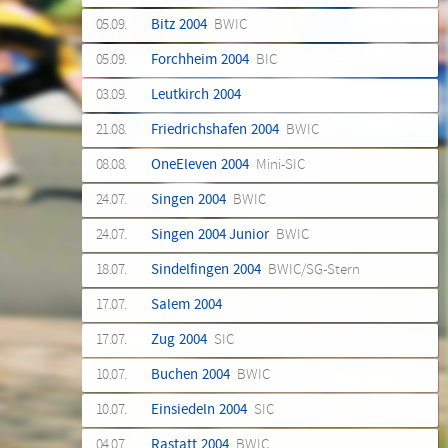
05.09.
Bitz 2004
BWIC
05.09.
Forchheim 2004
BIC
03.09.
Leutkirch 2004
21.08.
Friedrichshafen 2004
BWIC
08.08.
OneEleven 2004
Mini-SIC
24.07.
Singen 2004
BWIC
24.07.
Singen 2004 Junior
BWIC
18.07.
Sindelfingen 2004
BWIC/SG-Stern
17.07.
Salem 2004
17.07.
Zug 2004
SIC
10.07.
Buchen 2004
BWIC
10.07.
Einsiedeln 2004
SIC
04.07.
Rastatt 2004
BWIC