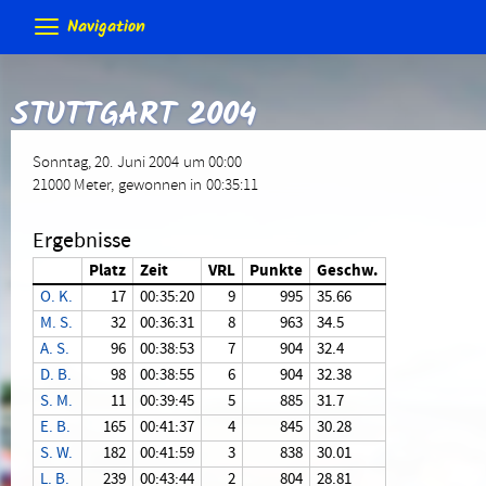
Navigation
Neuigkeiten
STUTTGART 2004
Termine & Veranstaltungen
Allgemeine Berichte
Gästebuch
Forum
Forum (
Training
Bodenseeumrundung
Skateday
Löwen-Cup
Sonntag, 20. Juni 2004 um 00:00
Rennen & Wettkämpfe
Corona Schutzkonzept
Trainer
Gruppen (intern)
21000 Meter, gewonnen in 00:35:11
Verein
2015
2014
2013 usw.
Rennberichte
Rangliste
Equipment
Anmeldung
Förderungen
Vereins-Gutschein
Mit
Impressum
Ergebnisse
Biete & Suche
Material-Info
Rollen
Weiteres
Platz
Zeit
VRL
Punkte
Geschw.
Kontakt
> Anmelden
O. K.
17
00:35:20
9
995
35.66
Skate-Abzeichen
Alte Webseite
M. S.
32
00:36:31
8
963
34.5
A. S.
96
00:38:53
7
904
32.4
D. B.
98
00:38:55
6
904
32.38
S. M.
11
00:39:45
5
885
31.7
E. B.
165
00:41:37
4
845
30.28
S. W.
182
00:41:59
3
838
30.01
L. B.
239
00:43:44
2
804
28.81