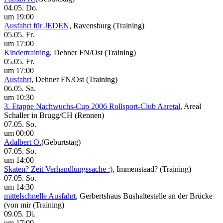
04.05. Do.
um 19:00
Ausfahrt für JEDEN
, Ravensburg
(Training)
05.05. Fr.
um 17:00
Kindertraining
, Dehner FN/Ost
(Training)
05.05. Fr.
um 17:00
Ausfahrt
, Dehner FN/Ost
(Training)
06.05. Sa.
um 10:30
3. Etappe Nachwuchs-Cup 2006 Rollsport-Club Aaretal
, Areal
Schaller in Brugg/CH
(Rennen)
07.05. So.
um 00:00
Adalbert O.
(Geburtstag)
07.05. So.
um 14:00
Skaten? Zeit Verhandlungssache :)
, Immenstaad?
(Training)
07.05. So.
um 14:30
mittelschnelle Ausfahrt
, Gerbertshaus Bushaltestelle an der Brücke
(von mir
(Training)
09.05. Di.
um 17:00