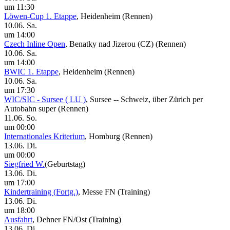
um 11:30
Löwen-Cup 1. Etappe
, Heidenheim
(Rennen)
10.06. Sa.
um 14:00
Czech Inline Open
, Benatky nad Jizerou (CZ)
(Rennen)
10.06. Sa.
um 14:00
BWIC 1. Etappe
, Heidenheim
(Rennen)
10.06. Sa.
um 17:30
WIC/SIC - Sursee ( LU )
, Sursee -- Schweiz, über Zürich per
Autobahn super
(Rennen)
11.06. So.
um 00:00
Internationales Kriterium
, Homburg
(Rennen)
13.06. Di.
um 00:00
Siegfried W.
(Geburtstag)
13.06. Di.
um 17:00
Kindertraining (Fortg.)
, Messe FN
(Training)
13.06. Di.
um 18:00
Ausfahrt
, Dehner FN/Ost
(Training)
13.06. Di.