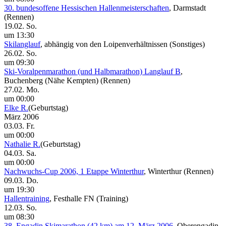
30. bundesoffene Hessischen Hallenmeisterschaften
, Darmstadt
(Rennen)
19.02. So.
um 13:30
Skilanglauf
, abhängig von den Loipenverhältnissen
(Sonstiges)
26.02. So.
um 09:30
Ski-Voralpenmarathon (und Halbmarathon) Langlauf B
,
Buchenberg (Nähe Kempten)
(Rennen)
27.02. Mo.
um 00:00
Elke R.
(Geburtstag)
März 2006
03.03. Fr.
um 00:00
Nathalie R.
(Geburtstag)
04.03. Sa.
um 00:00
Nachwuchs-Cup 2006, 1 Etappe Winterthur
, Winterthur
(Rennen)
09.03. Do.
um 19:30
Hallentraining
, Festhalle FN
(Training)
12.03. So.
um 08:30
38. Engadin Skimarathon (42 km) am 12. März 2006
, Oberengadin