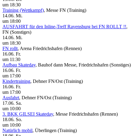
um 18:30
Training (Wettkampf)
, Messe FN
(Training)
14.06. Mi.
um 18:00
AUSFAHRT für den Inline-Treff Ravensburg bei FN ROLLT !!
,
FN
(Sonstiges)
14.06. Mi.
um 18:30
FN rollt
, Arena Friedrichshafen
(Rennen)
16.06. Fr.
um 11:30
Aufbau Skateday
, Bauhof dann Messe, Friedrichshafen
(Sonstiges)
16.06. Fr.
um 17:00
Kindertraining
, Dehner FN/Ost
(Training)
16.06. Fr.
um 17:00
Ausfahrt
, Dehner FN/Ost
(Training)
17.06. Sa.
um 10:00
3. BKK GILSEI Skateday
, Messe Friedrichshafen
(Rennen)
18.06. So.
um 10:00
Natürlich mobil
, Überlingen
(Training)
18.06. So.