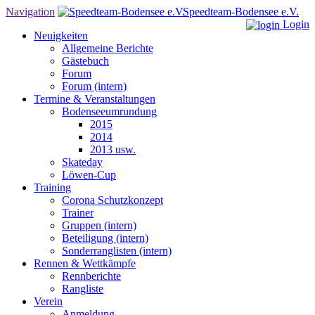
Navigation
S
peedteam-Bodensee
e.V.
Login
Neuigkeiten
Allgemeine Berichte
Gästebuch
Forum
Forum (intern)
Termine & Veranstaltungen
Bodenseeumrundung
2015
2014
2013 usw.
Skateday
Löwen-Cup
Training
Corona Schutzkonzept
Trainer
Gruppen (intern)
Beteiligung (intern)
Sonderranglisten (intern)
Rennen & Wettkämpfe
Rennberichte
Rangliste
Verein
Anmeldung