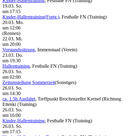
Kinder-Hallentraining
, Festhalle FN
(Training)
19.03. So.
um 17:15
Kinder-Hallentraining(Fortg.)
, Festhalle FN
(Training)
20.03. Mo.
um 12:06
(Rennen)
22.03. Mi.
um 20:00
Vorstandssitzung
, Immenstaad
(Verein)
23.03. Do.
um 19:30
Hallentraining
, Festhalle FN
(Training)
26.03. So.
um 02:00
Zeitumstellung Sommerzeit
(Sonstiges)
26.03. So.
um 14:30
ca. 1.5h Ausfahrt
, Treffpunkt Brochenzeller Kreisel (Richtung
Ettenki
(Training)
26.03. So.
um 16:00
Kinder-Hallentraining
, Festhalle FN
(Training)
26.03. So.
um 17:15