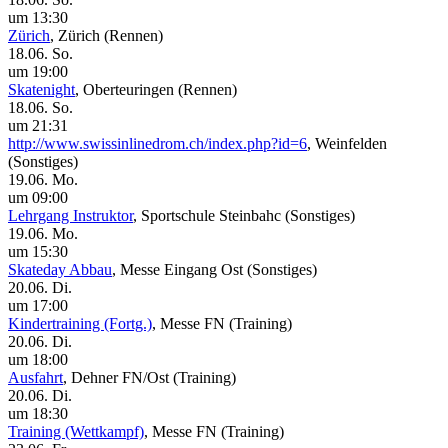
um 13:30
Zürich
, Zürich
(Rennen)
18.06. So.
um 19:00
Skatenight
, Oberteuringen
(Rennen)
18.06. So.
um 21:31
http://www.swissinlinedrom.ch/index.php?id=6
, Weinfelden
(Sonstiges)
19.06. Mo.
um 09:00
Lehrgang Instruktor
, Sportschule Steinbahc
(Sonstiges)
19.06. Mo.
um 15:30
Skateday Abbau
, Messe Eingang Ost
(Sonstiges)
20.06. Di.
um 17:00
Kindertraining (Fortg.)
, Messe FN
(Training)
20.06. Di.
um 18:00
Ausfahrt
, Dehner FN/Ost
(Training)
20.06. Di.
um 18:30
Training (Wettkampf)
, Messe FN
(Training)