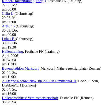
Kinder-Hallentraining(Fortg.)
, Festhalle FN
(Training)
27.03. Mo.
um 00:00
Celin Ü.
(Geburtstag)
29.03. Mi.
um 00:00
Arthur S.
(Geburtstag)
30.03. Do.
um 00:00
Lukas F.
(Geburtstag)
30.03. Do.
um 19:30
Hallentraining
, Festhalle FN
(Training)
April 2006
01.04. Sa.
um 11:00
Bogenbiathlon Markdorf
, Markdorf, Nähe Segelflugplatz
(Rennen)
02.04. So.
um 11:00
2. Etappe Nachwuchs-Cup 2006 in Limmattal/CH
, Coop Silbern,
Dietikon/CH
(Rennen)
02.04. So.
um 16:00
Hallenabschluss/ Vereinsmeisterschaft
, Festhalle FN
(Rennen)
08.04. Sa.