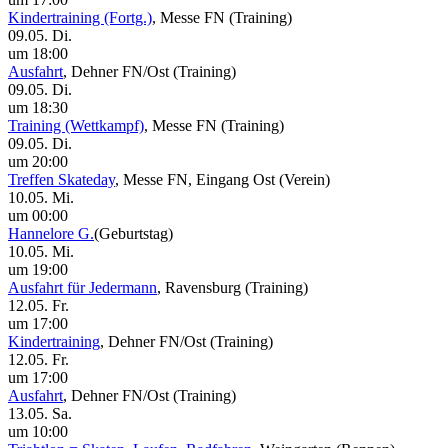
Kindertraining (Fortg.)
, Messe FN
(Training)
09.05. Di.
um 18:00
Ausfahrt
, Dehner FN/Ost
(Training)
09.05. Di.
um 18:30
Training (Wettkampf)
, Messe FN
(Training)
09.05. Di.
um 20:00
Treffen Skateday
, Messe FN, Eingang Ost
(Verein)
10.05. Mi.
um 00:00
Hannelore G.
(Geburtstag)
10.05. Mi.
um 19:00
Ausfahrt für Jedermann
, Ravensburg
(Training)
12.05. Fr.
um 17:00
Kindertraining
, Dehner FN/Ost
(Training)
12.05. Fr.
um 17:00
Ausfahrt
, Dehner FN/Ost
(Training)
13.05. Sa.
um 10:00