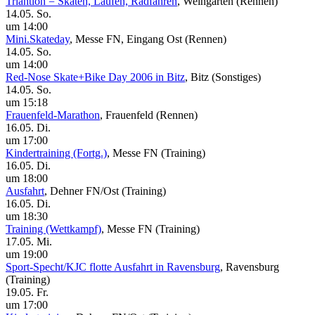
Triahtlon = Skaten, Laufen, Radfahren
, Weingarten
(Rennen)
14.05. So.
um 14:00
Mini.Skateday
, Messe FN, Eingang Ost
(Rennen)
14.05. So.
um 14:00
Red-Nose Skate+Bike Day 2006 in Bitz
, Bitz
(Sonstiges)
14.05. So.
um 15:18
Frauenfeld-Marathon
, Frauenfeld
(Rennen)
16.05. Di.
um 17:00
Kindertraining (Fortg.)
, Messe FN
(Training)
16.05. Di.
um 18:00
Ausfahrt
, Dehner FN/Ost
(Training)
16.05. Di.
um 18:30
Training (Wettkampf)
, Messe FN
(Training)
17.05. Mi.
um 19:00
Sport-Specht/KJC flotte Ausfahrt in Ravensburg
, Ravensburg
(Training)
19.05. Fr.
um 17:00