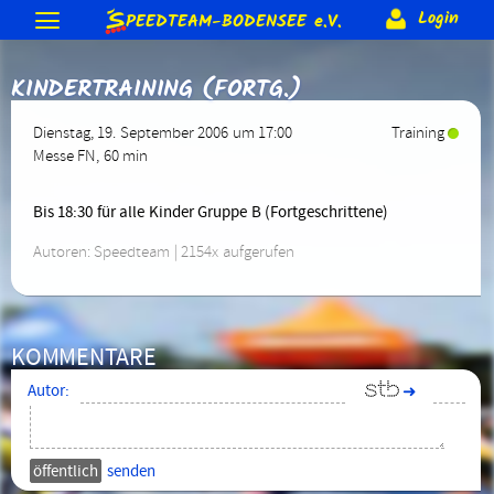
S
Login
PEEDTEAM-BODENSEE
e.V.
Neuigkeiten
KINDERTRAINING (FORTG.)
Termine & Veranstaltungen
Allgemeine Berichte
Gästebuch
Forum
Training
Dienstag, 19. September 2006 um 17:00
Training
Bodenseeumrundung
Skateday
Löwen-Cup
Rennen & Wettkämpfe
Messe FN
, 60 min
Forum (intern)
Corona Schutzkonzept
Trainer
Gruppen (intern)
Verein
2015
2014
2013 usw.
Rennberichte
Rangliste
Equipment
Beteiligung (intern)
Sonderranglisten (intern)
Bis 18:30 für alle Kinder Gruppe B (Fortgeschrittene)
Anmeldung
Förderungen
Vereins-Gutschein
Impressum
Biete & Suche
Material-Info
Rollen
Weiteres
Autoren: Speedteam | 2154x aufgerufen
Mitglieder
Jugendschutz
Satzung
Kontakt
> Anmelden
Skate-Abzeichen
Alte Webseite
KOMMENTARE
Autor:
➜
senden