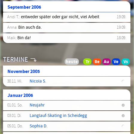
September 2006
Andi T.:
entweder später oder gar nicht, viel Arbeit
19.09.
Anna:
Bin auch da.
19.09.
Maik:
Bin da!
18.09.
TERMINE
November 2005
30.11. Mi.
Nicola S.
Januar 2006
01.01. So.
Neujahr
03.01. Di.
Langlauf-Skating in Scheidegg
05.01. Do.
Sophia D.