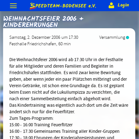
S
Login
PEEDTEAM-BODENSEE
e.V.
WEIHNACHTSFEIER 2006 +
Neuigkeiten
KINDEREHRUNGEN
Termine & Veranstaltungen
Allgemeine Berichte
Gästebuch
Forum
Training
Samstag, 2. Dezember 2006 um 17:30
Versammlung
Bodenseeumrundung
Skateday
Löwen-Cup
Rennen & Wettkämpfe
Festhalle Friedrichshafen
, 60 min
Forum (intern)
Corona Schutzkonzept
Trainer
Gruppen (intern)
Verein
2015
2014
2013 usw.
Rennberichte
Rangliste
Equipment
Beteiligung (intern)
Sonderranglisten (intern)
Die Weihnachtsfeier 2006 wird ab 17:30 Uhr in der Festhalle
Anmeldung
Förderungen
Vereins-Gutschein
Impressum
für alle Mitglieder und deren Familien und Begleiter in
Biete & Suche
Material-Info
Rollen
Weiteres
Mitglieder
Jugendschutz
Satzung
Friedrichshafen stattfinden. Es wird zwar keine Bewirtung
Kontakt
> Anmelden
geben, aber wenn jeder ein paar Plätzchen mitbringt und der
Skate-Abzeichen
Alte Webseite
Verein Getränke, ist schon eine Grundlage da. Es ist geplant
beim Essen nicht auf die Lukullumpizza zu verzichten, die
nach einer Sammelbestellung einfach abgeholt wird.
Das Kindertraining was eigentlich auch dort um die Zeit wäre
ändert sich nur für die Feuerflitzer.
Zum Tages-Programm:
15:00 - 16:00 Training Feuerflitzer
16:00 - 17:30 Gemeinsames Training aller Kinder-Gruppen
17:30 - 18:00 Ehrungen der Kinderjahresleistungen und