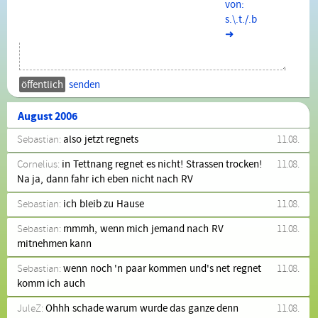
➜
senden
August 2006
Sebastian:
also jetzt regnets
11.08.
Cornelius:
in Tettnang regnet es nicht! Strassen trocken!
11.08.
Na ja, dann fahr ich eben nicht nach RV
Sebastian:
ich bleib zu Hause
11.08.
Sebastian:
mmmh, wenn mich jemand nach RV
11.08.
mitnehmen kann
Sebastian:
wenn noch 'n paar kommen und's net regnet
11.08.
komm ich auch
JuleZ:
Ohhh schade warum wurde das ganze denn
11.08.