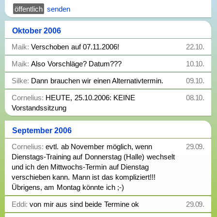
senden
Oktober 2006
Maik:
Verschoben auf 07.11.2006!
22.10.
Maik:
Also Vorschläge? Datum???
10.10.
Silke:
Dann brauchen wir einen Alternativtermin.
09.10.
Cornelius:
HEUTE, 25.10.2006: KEINE
08.10.
Vorstandssitzung
September 2006
Cornelius:
evtl. ab November möglich, wenn
29.09.
Dienstags-Training auf Donnerstag (Halle) wechselt
und ich den Mittwochs-Termin auf Dienstag
verschieben kann. Mann ist das kompliziert!!!
Übrigens, am Montag könnte ich ;-)
Eddi:
von mir aus sind beide Termine ok
29.09.