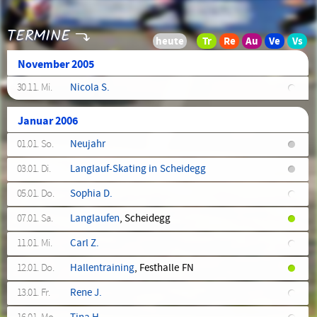
TERMINE
November 2005
30.11. Mi.
Nicola S.
Januar 2006
01.01. So.
Neujahr
03.01. Di.
Langlauf-Skating in Scheidegg
05.01. Do.
Sophia D.
07.01. Sa.
Langlaufen
, Scheidegg
11.01. Mi.
Carl Z.
12.01. Do.
Hallentraining
, Festhalle FN
13.01. Fr.
Rene J.