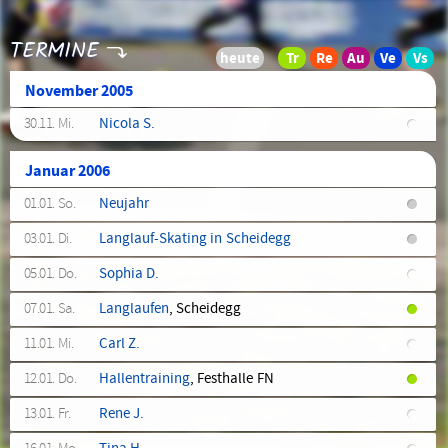
TERMINE
November 2005
30.11. Mi.
Nicola S.
Januar 2006
01.01. So.
Neujahr
03.01. Di.
Langlauf-Skating in Scheidegg
05.01. Do.
Sophia D.
07.01. Sa.
Langlaufen
, Scheidegg
11.01. Mi.
Carl Z.
12.01. Do.
Hallentraining
, Festhalle FN
13.01. Fr.
Rene J.