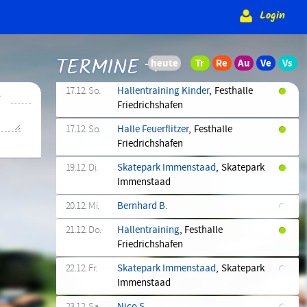
15.12. Fr.
Skatepark Immenstaad
, Skatepark
Login
Immenstaad
16.12. Sa.
Erster E-Kader-Lehrgang
,
TERMINE
Bernhausen
17.12. So.
Hallentraining Kinder
, Festhalle
➜
Friedrichshafen
17.12. So.
Halle Feuerflitzer
, Festhalle
Friedrichshafen
19.12. Di.
Skatepark Immenstaad
, Skatepark
Immenstaad
20.12. Mi.
Bernhard B.
21.12. Do.
Hallentraining
, Festhalle
Friedrichshafen
22.12. Fr.
Skatepark Immenstaad
, Skatepark
Immenstaad