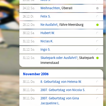
23.12. Sa.
Nico S.
24.12. So.
Weihnachten
, Überall
26.12. Di.
Felix S.
28.12. Do.
Ne Ausfahrt
, Fähre Meersburg
30.12. Sa.
Hubert W.
31.12. So.
Niclas K.
31.12. So.
Ingo S.
31.12. So.
Skatepark oder Ausfahrt?
, Skatepark
Immenstaad
November 2006
30.11. Do.
8. Geburtstag von Helena W.
30.11. Do.
2007. Geburtstag von Nicola S.
30.11. Do.
2007. Geburtstag von Gina
Jacqueline L.