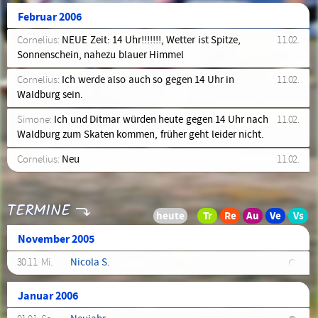
Februar 2006
Cornelius:
NEUE Zeit: 14 Uhr!!!!!!!, Wetter ist Spitze,
11.02.
Sonnenschein, nahezu blauer Himmel
Cornelius:
Ich werde also auch so gegen 14 Uhr in
11.02.
Waldburg sein.
Simone:
Ich und Ditmar würden heute gegen 14 Uhr nach
11.02.
Waldburg zum Skaten kommen, früher geht leider nicht.
Cornelius:
Neu
11.02.
TERMINE
November 2005
30.11. Mi.
Nicola S.
Januar 2006