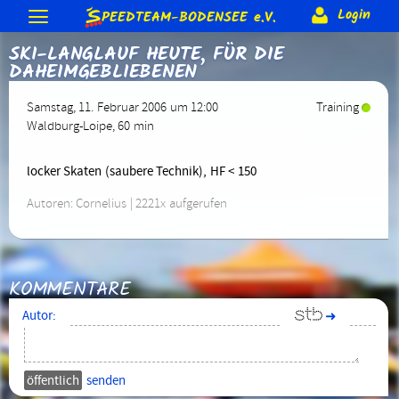
S
Login
PEEDTEAM-BODENSEE
e.V.
SKI-LANGLAUF HEUTE, FÜR DIE
Neuigkeiten
DAHEIMGEBLIEBENEN
Termine & Veranstaltungen
Allgemeine Berichte
Gästebuch
Forum
Training
Samstag, 11. Februar 2006 um 12:00
Training
Bodenseeumrundung
Skateday
Löwen-Cup
Rennen & Wettkämpfe
Waldburg-Loipe
, 60 min
Forum (intern)
Corona Schutzkonzept
Trainer
Gruppen (intern)
Verein
2015
2014
2013 usw.
Rennberichte
Rangliste
Equipment
Beteiligung (intern)
Sonderranglisten (intern)
locker Skaten (saubere Technik), HF < 150
Anmeldung
Förderungen
Vereins-Gutschein
Impressum
Biete & Suche
Material-Info
Rollen
Weiteres
Autoren: Cornelius | 2221x aufgerufen
Mitglieder
Jugendschutz
Satzung
Kontakt
> Anmelden
Skate-Abzeichen
Alte Webseite
KOMMENTARE
Autor:
➜
senden