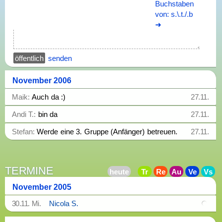
➜
senden
November 2006
Maik:
Auch da :)
27.11.
Andi T.:
bin da
27.11.
Stefan:
Werde eine 3. Gruppe (Anfänger) betreuen.
27.11.
TERMINE
November 2005
30.11. Mi.
Nicola S.