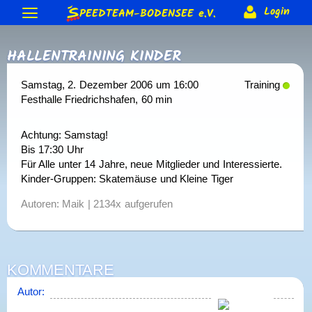
S
Login
PEEDTEAM-BODENSEE
e.V.
Neuigkeiten
HALLENTRAINING KINDER
Termine & Veranstaltungen
Allgemeine Berichte
Gästebuch
Forum
Training
Samstag, 2. Dezember 2006 um 16:00
Training
Bodenseeumrundung
Skateday
Rennen & Wettkämpfe
Festhalle Friedrichshafen
, 60 min
Forum (intern)
Corona Schutzkonzept
Trainer
Verein
2015
2014
2013 usw.
Rennberichte
Rangliste
Equipment
Gruppen (intern)
Beteiligung (intern)
Achtung: Samstag!
Anmeldung
Förderungen
Vereins-Gutschein
Impressum
Löwen-Cup
Bis 17:30 Uhr
Biete & Suche
Material-Info
Rollen
Weiteres
Sonderranglisten (intern)
Mitglieder
Jugendschutz
Satzung
Für Alle unter 14 Jahre, neue Mitglieder und Interessierte.
Kontakt
> Anmelden
Kinder-Gruppen: Skatemäuse und Kleine Tiger
Skate-Abzeichen
Alte Webseite
Autoren: Maik | 2134x aufgerufen
KOMMENTARE
Autor: