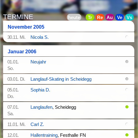
TERMINE
November 2005
30.11. Mi.
Nicola S.
Januar 2006
01.01.
Neujahr
So.
03.01. Di.
Langlauf-Skating in Scheidegg
05.01.
Sophia D.
Do.
07.01.
Langlaufen
, Scheidegg
Sa.
11.01. Mi.
Carl Z.
12.01.
Hallentraining
, Festhalle FN