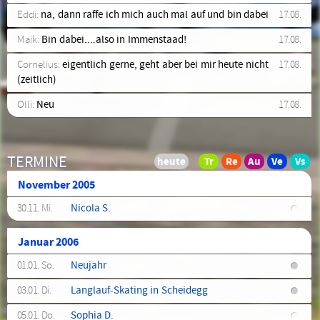
Eddi:
na, dann raffe ich mich auch mal auf und bin dabei
17.08.
Maik:
Bin dabei....also in Immenstaad!
17.08.
Cornelius:
eigentlich gerne, geht aber bei mir heute nicht
17.08.
(zeitlich)
Olli:
Neu
17.08.
TERMINE
November 2005
30.11. Mi.
Nicola S.
Januar 2006
01.01. So.
Neujahr
03.01. Di.
Langlauf-Skating in Scheidegg
05.01. Do.
Sophia D.