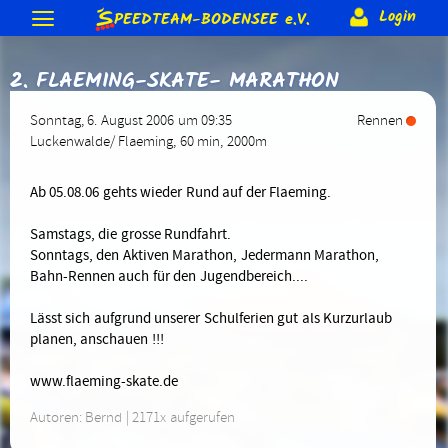
S
Login
PEEDTEAM-BODENSEE
e.V.
Neuigkeiten
2. FLAEMING-SKATE- MARATHON
Termine & Veranstaltungen
Allgemeine Berichte
Gästebuch
Forum
Training
Sonntag, 6. August 2006 um 09:35
Rennen
Bodenseeumrundung
Skateday
Löwen-Cup
Rennen & Wettkämpfe
Luckenwalde/ Flaeming
, 60 min, 2000m
Forum (intern)
Corona Schutzkonzept
Trainer
Gruppen (intern)
Verein
2015
2014
2013 usw.
Rennberichte
Rangliste
Equipment
Beteiligung (intern)
Sonderranglisten (intern)
Ab 05.08.06 gehts wieder Rund auf der Flaeming.
Anmeldung
Förderungen
Vereins-Gutschein
Impressum
Biete & Suche
Material-Info
Rollen
Weiteres
Mitglieder
Jugendschutz
Satzung
Samstags, die grosse Rundfahrt.
Kontakt
> Anmelden
Sonntags, den Aktiven Marathon, Jedermann Marathon,
Skate-Abzeichen
Alte Webseite
Bahn-Rennen auch für den Jugendbereich....
Lässt sich aufgrund unserer Schulferien gut als Kurzurlaub
planen, anschauen !!!
www.flaeming-skate.de
Autoren: Bernd | 2171x aufgerufen