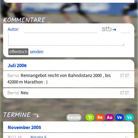
KOMMENTARE
Autor:
➜
senden
Juli 2006
Bernd:
Rennangebot reicht von Bahndistanz 2000 , bis
07.07.
42000 m Marathon : )
Bernd:
Neu
07.07.
TERMINE
November 2005
30.11. Mi.
Nicola S.