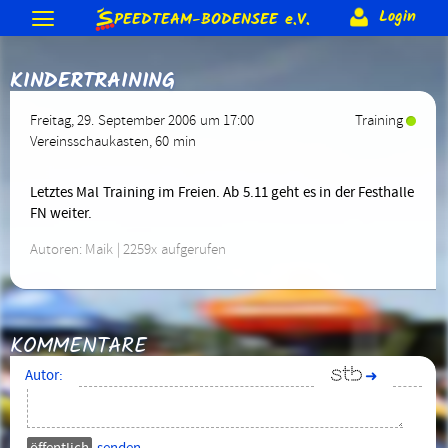
S
Login
PEEDTEAM-BODENSEE
e.V.
Neuigkeiten
KINDERTRAINING
Termine & Veranstaltungen
Allgemeine Berichte
Gästebuch
Forum
Training
Freitag, 29. September 2006 um 17:00
Training
Bodenseeumrundung
Skateday
Löwen-Cup
Rennen & Wettkämpfe
Vereinsschaukasten
, 60 min
Forum (intern)
Corona Schutzkonzept
Trainer
Gruppen (intern)
Verein
2015
2014
2013 usw.
Rennberichte
Rangliste
Equipment
Beteiligung (intern)
Sonderranglisten (intern)
Letztes Mal Training im Freien. Ab 5.11 geht es in der Festhalle
Anmeldung
Förderungen
Vereins-Gutschein
Impressum
FN weiter.
Biete & Suche
Material-Info
Rollen
Weiteres
Mitglieder
Jugendschutz
Satzung
Kontakt
> Anmelden
Autoren: Maik | 2259x aufgerufen
Skate-Abzeichen
Alte Webseite
KOMMENTARE
Autor:
➜