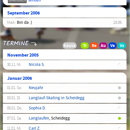
senden
September 2006
Maik:
Bin da :)
28.09.
TERMINE
November 2005
30.11. Mi.
Nicola S.
Januar 2006
01.01. So.
Neujahr
03.01. Di.
Langlauf-Skating in Scheidegg
05.01. Do.
Sophia D.
07.01. Sa.
Langlaufen
, Scheidegg
11.01. Mi.
Carl Z.