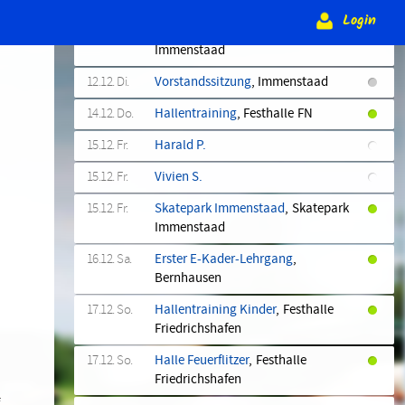
Friedrichshafen
Login
r
12.12. Di.
Skatepark Immenstaad
, Skatepark
Immenstaad
12.12. Di.
Vorstandssitzung
, Immenstaad
14.12. Do.
Hallentraining
, Festhalle FN
15.12. Fr.
Harald P.
15.12. Fr.
Vivien S.
15.12. Fr.
Skatepark Immenstaad
, Skatepark
Immenstaad
16.12. Sa.
Erster E-Kader-Lehrgang
,
,
Bernhausen
17.12. So.
Hallentraining Kinder
, Festhalle
Friedrichshafen
17.12. So.
Halle Feuerflitzer
, Festhalle
Friedrichshafen