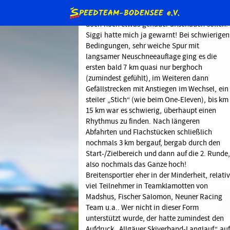
Streckenlänge hat in die Trainingsplanung
S
gepasst, das Streckenprofil hätte ich mir abe
PEEDTEAM-BODENSEE
e.V.
doch noch etwas genauer anschauen sollen.
Siggi hatte mich ja gewarnt! Bei schwierigen
Bedingungen, sehr weiche Spur mit
langsamer Neuschneeauflage ging es die
intern)
ersten bald 7 km quasi nur berghoch
(zumindest gefühlt), im Weiteren dann
Beteiligung (intern)
Sonderranglisten (intern)
Gefällstrecken mit Anstiegen im Wechsel, ein
steiler „Stich“ (wie beim One-Eleven), bis km
glieder
Jugendschutz
Satzung
15 km war es schwierig, überhaupt einen
Rhythmus zu finden. Nach längeren
Abfahrten und Flachstücken schließlich
nochmals 3 km bergauf, bergab durch den
Start-/Zielbereich und dann auf die 2. Runde
also nochmals das Ganze hoch!
Breitensportler eher in der Minderheit, relativ
viel Teilnehmer in Teamklamotten von
Madshus, Fischer Salomon, Neuner Racing
Team u.a.. Wer nicht in dieser Form
unterstützt wurde, der hatte zumindest den
Aufdruck „Allgäuer Skiverband-Langlauf“ auf