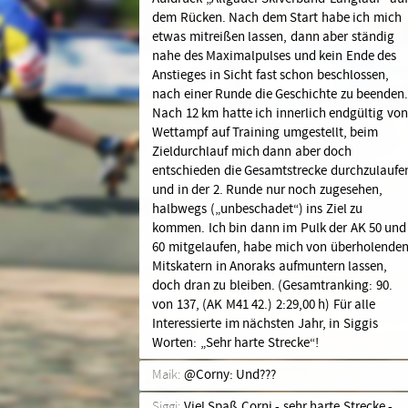
dem Rücken. Nach dem Start habe ich mich
etwas mitreißen lassen, dann aber ständig
nahe des Maximalpulses und kein Ende des
Anstieges in Sicht fast schon beschlossen,
nach einer Runde die Geschichte zu beenden
Nach 12 km hatte ich innerlich endgültig von
Wettampf auf Training umgestellt, beim
Zieldurchlauf mich dann aber doch
entschieden die Gesamtstrecke durchzulaufe
und in der 2. Runde nur noch zugesehen,
halbwegs („unbeschadet“) ins Ziel zu
kommen. Ich bin dann im Pulk der AK 50 und
60 mitgelaufen, habe mich von überholende
Mitskatern in Anoraks aufmuntern lassen,
doch dran zu bleiben. (Gesamtranking: 90.
von 137, (AK M41 42.) 2:29,00 h) Für alle
Interessierte im nächsten Jahr, in Siggis
Worten: „Sehr harte Strecke“!
Maik:
@Corny: Und???
Siggi:
Viel Spaß Corni - sehr harte Strecke -