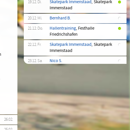
19.12. Di.
Skatepark Immenstaad
, Skatepark
Immenstaad
20.12. Mi.
Bernhard B.
21.12. Do.
Hallentraining
, Festhalle
.
Friedrichshafen
22.12. Fr.
Skatepark Immenstaad
, Skatepark
Immenstaad
n
23.12. Sa.
Nico S.
24.12. So.
Weihnachten
, Überall
n
26.12. Di.
Felix S.
28.12. Do.
Ne Ausfahrt
, Fähre Meersburg
30.12. Sa.
Hubert W.
31.12. So.
Niclas K.
26.02.
31.12. So.
Ingo S.
25.02.