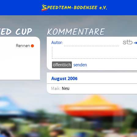
S
PEEDTEAM-BODENSEE
e.V.
EED CUP
KOMMENTARE
intern)
Autor:
Rennen
Beteiligung (intern)
Sonderranglisten (intern)
glieder
Jugendschutz
Satzung
senden
August 2006
Maik:
Neu