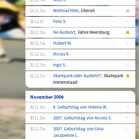
23.12. Sa.
Nico S.
24.12. So.
Weihnachten
, Überall
26.12. Di.
Felix S.
28.12. Do.
Ne Ausfahrt
, Fähre Meersburg
30.12. Sa.
Hubert W.
31.12. So.
Niclas K.
31.12. So.
Ingo S.
31.12. So.
Skatepark oder Ausfahrt?
, Skatepark
Immenstaad
November 2006
30.11. Do.
8. Geburtstag von Helena W.
30.11. Do.
2007. Geburtstag von Nicola S.
30.11. Do.
2007. Geburtstag von Gina
Jacqueline L.