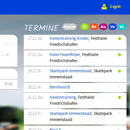
15.12. Fr.
Skatepark Immenstaad
, Skatepark
Login
Immenstaad
16.12. Sa.
Erster E-Kader-Lehrgang
,
TERMINE
Bernhausen
17.12. So.
Hallentraining Kinder
, Festhalle
➜
Friedrichshafen
17.12. So.
Halle Feuerflitzer
, Festhalle
Friedrichshafen
19.12. Di.
Skatepark Immenstaad
, Skatepark
Immenstaad
30.08.
20.12. Mi.
Bernhard B.
21.12. Do.
Hallentraining
, Festhalle
Friedrichshafen
22.12. Fr.
Skatepark Immenstaad
, Skatepark
Immenstaad