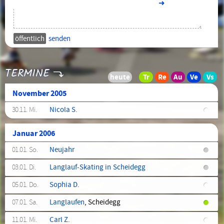
➜
senden
TERMINE
November 2005
30.11. Mi.
Nicola S.
Januar 2006
01.01. So.
Neujahr
03.01. Di.
Langlauf-Skating in Scheidegg
05.01. Do.
Sophia D.
07.01. Sa.
Langlaufen
, Scheidegg
11.01. Mi.
Carl Z.