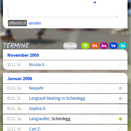
➜
senden
TERMINE
November 2005
30.11. Mi.
Nicola S.
Januar 2006
01.01. So.
Neujahr
03.01. Di.
Langlauf-Skating in Scheidegg
05.01. Do.
Sophia D.
07.01. Sa.
Langlaufen
, Scheidegg
11.01. Mi.
Carl Z.