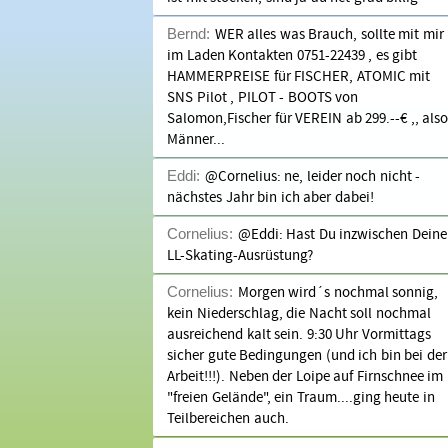
Bernd:
WER alles was Brauch, sollte mit mir
im Laden Kontakten 0751-22439 , es gibt
HAMMERPREISE für FISCHER, ATOMIC mit
SNS Pilot , PILOT - BOOTS von
Salomon,Fischer für VEREIN ab 299.--€ ,, also
Männer...
Eddi:
@Cornelius: ne, leider noch nicht -
nächstes Jahr bin ich aber dabei!
Cornelius:
@Eddi: Hast Du inzwischen Deine
LL-Skating-Ausrüstung?
Cornelius:
Morgen wird´s nochmal sonnig,
kein Niederschlag, die Nacht soll nochmal
ausreichend kalt sein. 9:30 Uhr Vormittags
sicher gute Bedingungen (und ich bin bei der
Arbeit!!!). Neben der Loipe auf Firnschnee im
"freien Gelände", ein Traum....ging heute in
Teilbereichen auch.