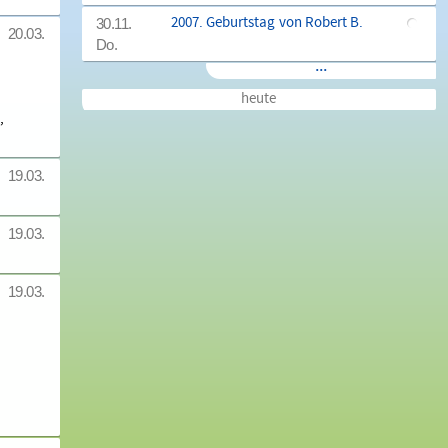
2007. Geburtstag von Robert B.
30.11.
20.03.
Do.
...
heute
,
19.03.
19.03.
19.03.