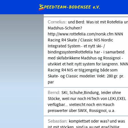
wir auf jeden Fall mitziehen.
S
PEEDTEAM-BODENSEE
e.V.
Bernd:
Hi Corni,
Cornelius:
und Berd: Was ist mit Rotefella u
Madshus-Schuhen?
http://www.rottefella.com/norsk.cfm NNN
intern)
Racing R4 Skate / Classic NIS Nordic
Integrated System - et nytt ski- /
Beteiligung (intern)
Sonderranglisten (intern)
bindingssystemRottefella har - i samarbeid
med skifabrikkene Madshus og Rossignol -
glieder
Jugendschutz
Satzung
utviklet et helt nytt system for langrenn. NN
Racing R4 NIS er tilgjengelig både som
Skate- og Classic modeller. Vekt: 280 gr. pr.
par
Bernd:
SKI, Schuhe,Bindung, leider ohne
Stöcke, weil nur noch HiTech von LEKI,EXEL
verfügbar... vielleicht noch ein Hauch
preiswerter über SWIX, Rossignol, u.a.
Sebastian:
komplettset oder was? und was
ist mit stöcken, sind ja au net grad billig