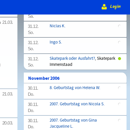
Login
Hubert W.
30.12.
22.03.
Sa.
n
21.03.
Niclas K.
31.12.
So.
Ingo S.
31.12.
So.
Skatepark oder Ausfahrt?
, Skatepark
31.12.
Immenstaad
N
So.
November 2006
8. Geburtstag von Helena W.
30.11.
21.03.
Do.
2007. Geburtstag von Nicola S.
30.11.
Do.
2007. Geburtstag von Gina
30.11.
20.03.
Jacqueline L.
Do.